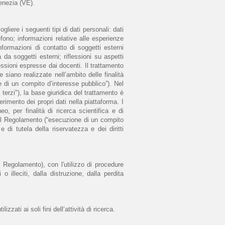
enezia (VE). 
iere i seguenti tipi di dati personali: dati 
ono; informazioni relative alle esperienze 
ormazioni di contatto di soggetti esterni 
 soggetti esterni; riflessioni su aspetti 
lessioni espresse dai docenti. Il trattamento 
siano realizzate nell’ambito delle finalità 
e di un compito d’interesse pubblico”). Nel 
terzi"), la base giuridica del trattamento è 
rimento dei propri dati nella piattaforma. I 
eo, per finalità di ricerca scientifica e di 
del Regolamento (“esecuzione di un compito 
 di tutela della riservatezza e dei diritti 
l Regolamento), con l'utilizzo di procedure 
lleciti, dalla distruzione, dalla perdita 
ati ai soli fini dell’attività di ricerca. 