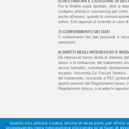
6) DESTINATARI E CATEGORIE DI DES
Per le finalità sopra riportate, oltre ai di
svolgono attività in outsourcing per conto 
anche all’estero, quando la comunicazione r
estere, Enti deputati al controllo in caso d
7) CONFERIMENTO DEI DATI
Il conferimento dei dati personali è nece
operazioni. 
8) DIRITTI DEGLI INTERESSATI E MOD
Gli interessati hanno diritto di ottenere dal
stessi o la limitazione del trattamento o
alcuna formalità, contattando direttament
recapito: Università Ca’ Foscari Venezia - 
del trattamento, scrivendo a PEC protocollo
quanto previsto dal Regolamento hanno, inolt
Regolamento stesso, o di adire le opportun
Questo sito utilizza cookie, anche di terze parti, per offrir
proseguendo nella navigazione cliccando al di fuori di esso a