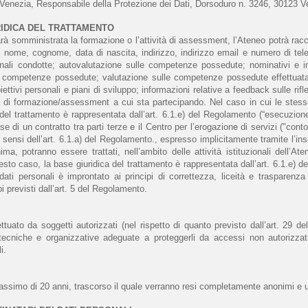
 Venezia, Responsabile della Protezione dei Dati, Dorsoduro n. 3246, 30123 V
URIDICA DEL TRATTAMENTO
arà somministrata la formazione o l’attività di assessment, l’Ateneo potrà raccogl
li nome, cognome, data di nascita, indirizzo, indirizzo email e numero di telef
onali condotte; autovalutazione sulle competenze possedute; nominativi e inf
e competenze possedute; valutazione sulle competenze possedute effettuata da
biettivi personali e piani di sviluppo; informazioni relative a feedback sulle rif
ità di formazione/assessment a cui sta partecipando. Nel caso in cui le stesse 
a del trattamento è rappresentata dall’art. 6.1.e) del Regolamento (“esecuzion
 di un contratto tra parti terze e il Centro per l’erogazione di servizi ("conto 
 sensi dell’art. 6.1.a) del Regolamento., espresso implicitamente tramite l’inse
ma, potranno essere trattati, nell’ambito delle attività istituzionali dell’Aten
esto caso, la base giuridica del trattamento è rappresentata dall’art. 6.1.e) 
dati personali è improntato ai principi di correttezza, liceità e trasparenza e
pi previsti dall’art. 5 del Regolamento. 
ettuato da soggetti autorizzati (nel rispetto di quanto previsto dall’art. 29 de
cniche e organizzative adeguate a proteggerli da accessi non autorizzati o i
i. 
simo di 20 anni, trascorso il quale verranno resi completamente anonimi e utilizz