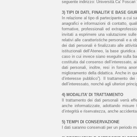
seguente indirizzo: Università Ca’ Foscari
3) TIPI DI DATI, 
FINALITA’ E BASE GI
In relazione al tipo di partecipante a cui s
anagrafici e informazioni di contatto, qua
formative, professionali ed extraprofessi
invitati a esprimere una valutazione sull
relativi alle caratteristiche personali e a o
dei dati personali è finalizzato alle attiv
istituzionali dell’Ateneo, la base giuridic
caso in cui invece siano eseguite sulla base
costituita dal consenso dell’interessato, ai
dati personali, inoltre, resi in forma anoni
miglioramento della didattica. Anche in qu
d’interesse pubblico”). Il trattamento dei 
dell’interessato, nonché agli ulteriori princi
4) MODALITA’ DI 
TRATTAMENTO
Il trattamento dei dati personali verrà eff
anche informatizzate, adottando misure te
d’integrità e riservatezza, anche accidental
5) TEMPI DI CONSERVAZIONE
I dati saranno conservati per un periodo mas