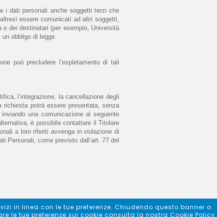
re i dati personali anche soggetti terzi che 
ltresì essere comunicati ad altri soggetti, 
 o dei destinatari (per esempio, Università 
 un obbligo di legge. 
one può precludere l’espletamento di tali 
ifica, l’integrazione, la cancellazione degli 
 richiesta potrà essere presentata, senza 
ro inviando una comunicazione al seguente 
rnativa, è possibile contattare il Titolare 
li a loro riferiti avvenga in violazione di 
ti Personali, come previsto dall’art. 77 del 
servizi in linea con le tue preferenze. Chiudendo questo banner o
e le tue preferenze sui cookie consulta la nostra Cookie Policy.