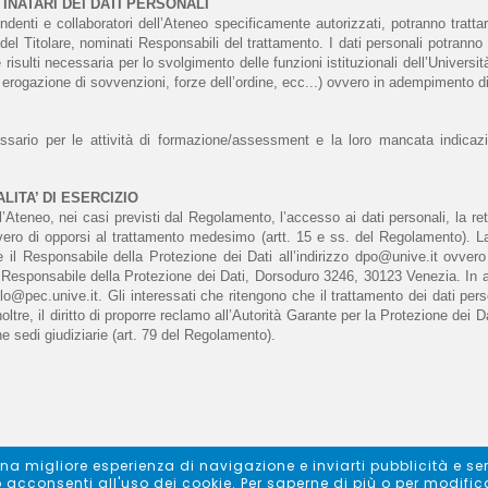
TINATARI DEI DATI PERSONALI
pendenti e collaboratori dell’Ateneo specificamente autorizzati, potranno tratta
del Titolare, nominati Responsabili del trattamento. I dati personali potranno a
isulti necessaria per lo svolgimento delle funzioni istituzionali dell’Università
i erogazione di sovvenzioni, forze dell’ordine, ecc...) ovvero in adempimento di
ssario per le attività di formazione/assessment e la loro mancata indicazi
ALITA’ DI ESERCIZIO
l’Ateneo, nei casi previsti dal Regolamento, l’accesso ai dati personali, la rett
vvero di opporsi al trattamento medesimo (artt. 15 e ss. del Regolamento). La
e il Responsabile della Protezione dei Dati all’indirizzo dpo@unive.it ovve
Responsabile della Protezione dei Dati, Dorsoduro 3246, 30123 Venezia. In alte
@pec.unive.it. Gli interessati che ritengono che il trattamento dei dati persona
re, il diritto di proporre reclamo all’Autorità Garante per la Protezione dei Da
e sedi giudiziarie (art. 79 del Regolamento).
ti una migliore esperienza di navigazione e inviarti pubblicità e 
cconsenti all'uso dei cookie. Per saperne di più o per modificar